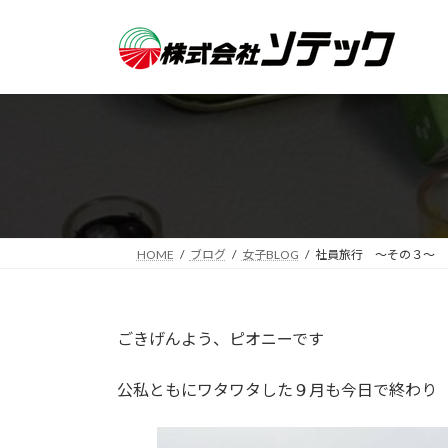
コ
ナ
ン
ビ
テ
ゲ
ン
ー
ツ
シ
へ
ョ
ス
ン
キ
に
ッ
移
プ
動
HOME
ブログ
女子BLOG
社員旅行 ～その３～
ごきげんよう、ピオニーです
公私ともにワタワタした９月も今日で終わり