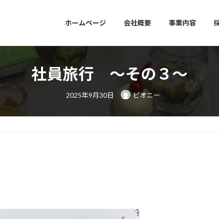
ホームページ
会社概要
事業内容
社員旅行 ～その３～
最
2025年9月30日
ピオニー
終
更
新
日
時
: