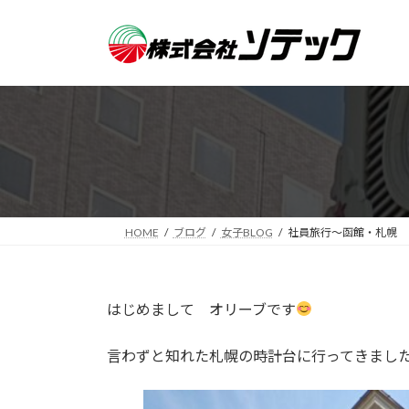
コ
ナ
ン
ビ
テ
ゲ
ン
ー
ツ
シ
へ
ョ
ス
ン
キ
に
ッ
移
プ
動
HOME
ブログ
女子BLOG
社員旅行～函館・札幌
はじめまして オリーブです
言わずと知れた札幌の時計台に行ってきまし