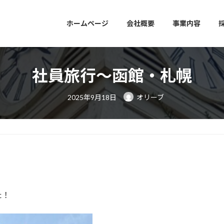
ホームページ
会社概要
事業内容
社員旅行～函館・札幌
最
2025年9月18日
オリーブ
終
更
新
日
時
:
た！